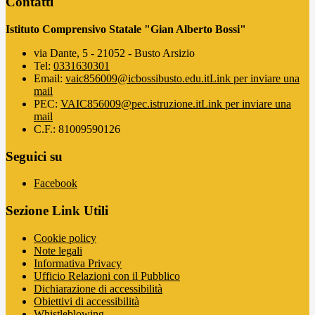
Contatti
Istituto Comprensivo Statale "Gian Alberto Bossi"
via Dante, 5 - 21052 - Busto Arsizio
Tel:
0331630301
Email:
vaic856009@icbossibusto.edu.it
Link per inviare una
mail
PEC:
VAIC856009@pec.istruzione.it
Link per inviare una
mail
C.F.: 81009590126
Seguici su
Facebook
Sezione Link Utili
Cookie policy
Note legali
Informativa Privacy
Ufficio Relazioni con il Pubblico
Dichiarazione di accessibilità
Obiettivi di accessibilità
Whistleblowing