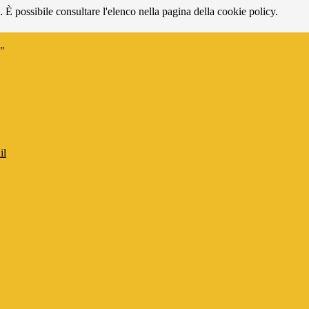
 È possibile consultare l'elenco nella pagina della cookie policy.
i"
il