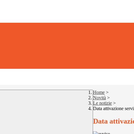
Home
>
Novità
>
Le notizie
>
Data attivazione serv
Data attivazi