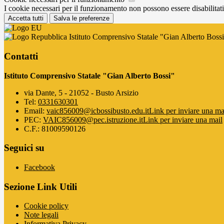
I cookie necessari per il funzionamento non possono essere disabilitati.
Accetta tutti
Salva le preferenze
Istituto Comprensivo Statale "Gian Alberto Boss
Contatti
Istituto Comprensivo Statale "Gian Alberto Bossi"
via Dante, 5 - 21052 - Busto Arsizio
Tel:
0331630301
Email:
vaic856009@icbossibusto.edu.it
Link per inviare una ma
PEC:
VAIC856009@pec.istruzione.it
Link per inviare una mail
C.F.: 81009590126
Seguici su
Facebook
Sezione Link Utili
Cookie policy
Note legali
Informativa Privacy