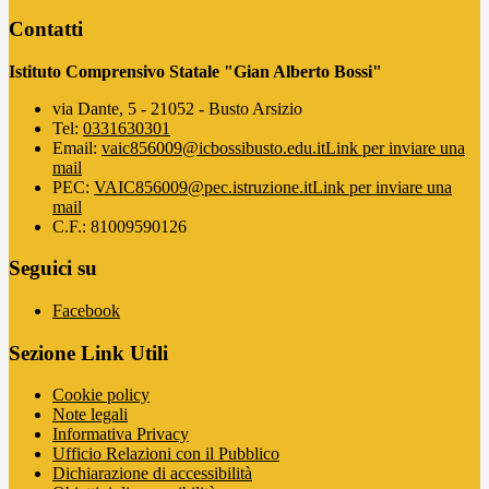
Contatti
Istituto Comprensivo Statale "Gian Alberto Bossi"
via Dante, 5 - 21052 - Busto Arsizio
Tel:
0331630301
Email:
vaic856009@icbossibusto.edu.it
Link per inviare una
mail
PEC:
VAIC856009@pec.istruzione.it
Link per inviare una
mail
C.F.: 81009590126
Seguici su
Facebook
Sezione Link Utili
Cookie policy
Note legali
Informativa Privacy
Ufficio Relazioni con il Pubblico
Dichiarazione di accessibilità