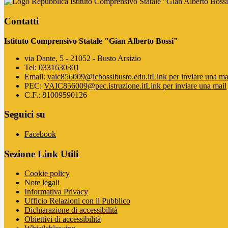
Istituto Comprensivo Statale "Gian Alberto Boss
Contatti
Istituto Comprensivo Statale "Gian Alberto Bossi"
via Dante, 5 - 21052 - Busto Arsizio
Tel:
0331630301
Email:
vaic856009@icbossibusto.edu.it
Link per inviare una ma
PEC:
VAIC856009@pec.istruzione.it
Link per inviare una mail
C.F.: 81009590126
Seguici su
Facebook
Sezione Link Utili
Cookie policy
Note legali
Informativa Privacy
Ufficio Relazioni con il Pubblico
Dichiarazione di accessibilità
Obiettivi di accessibilità