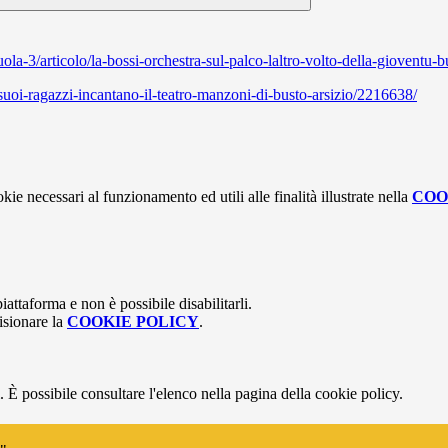
ola-3/articolo/la-bossi-orchestra-sul-palco-laltro-volto-della-gioventu-
-suoi-ragazzi-incantano-il-teatro-manzoni-di-busto-arsizio/2216638/
kie necessari al funzionamento ed utili alle finalità illustrate nella
COO
attaforma e non è possibile disabilitarli.
isionare la
COOKIE POLICY
.
 È possibile consultare l'elenco nella pagina della cookie policy.