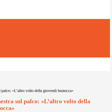
l palco: «L’altro volto della gioventù bustocca»
estra sul palco: «L’altro volto della
tocca»