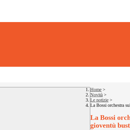
Home
>
Novità
>
Le notizie
>
La Bossi orchestra su
La Bossi orch
gioventù bus