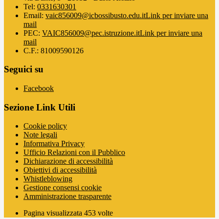
Tel:
0331630301
Email:
vaic856009@icbossibusto.edu.it
Link per inviare una
mail
PEC:
VAIC856009@pec.istruzione.it
Link per inviare una
mail
C.F.: 81009590126
Seguici su
Facebook
Sezione Link Utili
Cookie policy
Note legali
Informativa Privacy
Ufficio Relazioni con il Pubblico
Dichiarazione di accessibilità
Obiettivi di accessibilità
Whistleblowing
Gestione consensi cookie
Amministrazione trasparente
Pagina visualizzata
453
volte