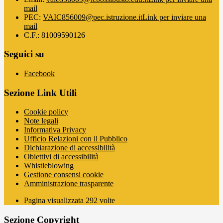
mail
PEC:
VAIC856009@pec.istruzione.it
Link per inviare una
mail
C.F.: 81009590126
Seguici su
Facebook
Sezione Link Utili
Cookie policy
Note legali
Informativa Privacy
Ufficio Relazioni con il Pubblico
Dichiarazione di accessibilità
Obiettivi di accessibilità
Whistleblowing
Gestione consensi cookie
Amministrazione trasparente
Pagina visualizzata
292
volte
Sezione Copyright