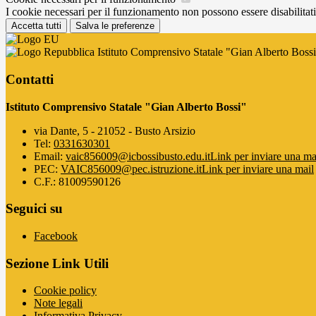
I cookie necessari per il funzionamento non possono essere disabilitati.
Accetta tutti
Salva le preferenze
Istituto Comprensivo Statale "Gian Alberto Boss
Contatti
Istituto Comprensivo Statale "Gian Alberto Bossi"
via Dante, 5 - 21052 - Busto Arsizio
Tel:
0331630301
Email:
vaic856009@icbossibusto.edu.it
Link per inviare una ma
PEC:
VAIC856009@pec.istruzione.it
Link per inviare una mail
C.F.: 81009590126
Seguici su
Facebook
Sezione Link Utili
Cookie policy
Note legali
Informativa Privacy