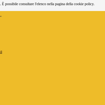
 È possibile consultare l'elenco nella pagina della cookie policy.
i"
il