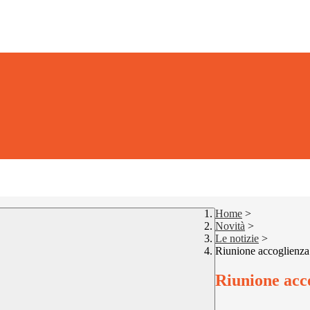
Home
>
Novità
>
Le notizie
>
Riunione accoglienza 
Riunione acco