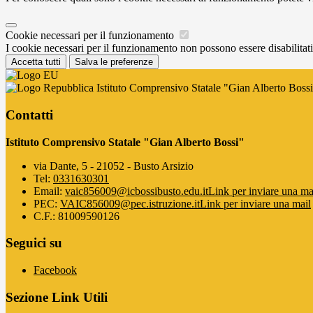
Cookie necessari per il funzionamento
I cookie necessari per il funzionamento non possono essere disabilitati.
Accetta tutti
Salva le preferenze
Istituto Comprensivo Statale "Gian Alberto Boss
Contatti
Istituto Comprensivo Statale "Gian Alberto Bossi"
via Dante, 5 - 21052 - Busto Arsizio
Tel:
0331630301
Email:
vaic856009@icbossibusto.edu.it
Link per inviare una ma
PEC:
VAIC856009@pec.istruzione.it
Link per inviare una mail
C.F.: 81009590126
Seguici su
Facebook
Sezione Link Utili