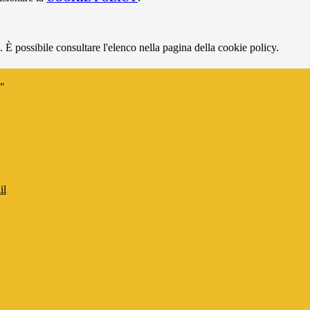
 È possibile consultare l'elenco nella pagina della cookie policy.
i"
il