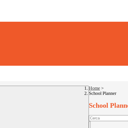
Home
>
School Planner
School Plann