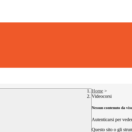
Home
>
Videocorsi
Nessun contenuto da vis
Autenticarsi per vede
Questo sito o gli stru