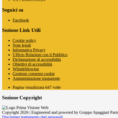
Seguici su
Facebook
Sezione Link Utili
Cookie policy
Note legali
Informativa Privacy
Ufficio Relazioni con il Pubblico
Dichiarazione di accessibilità
Obiettivi di accessibilità
Whistleblowing
Gestione consensi cookie
Amministrazione trasparente
Pagina visualizzata
647
volte
Sezione Copyright
Copyright 2026 | Engineered and powered by Gruppo Spaggiari Parm
Disclaimer trattamento dati personali