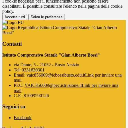
I cookie necessari per il funzionamento non possono essere
disabilitati. È possibile consultare l'elenco nella pagina della cookie
policy.
Accetta tutti
Salva le preferenze
Istituto Comprensivo Statale "Gian Alberto
Bossi"
Contatti
Istituto Comprensivo Statale "Gian Alberto Bossi"
via Dante, 5 - 21052 - Busto Arsizio
Tel:
0331630301
Email:
vaic856009@icbossibusto.edu.it
Link per inviare una
mail
PEC:
VAIC856009@pec.istruzione.it
Link per inviare una
mail
C.F.: 81009590126
Seguici su
Facebook